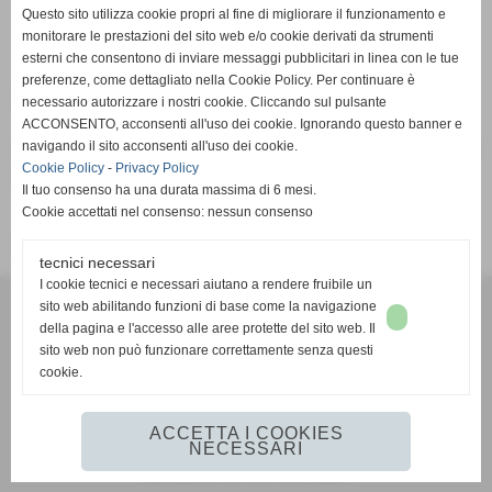
Pagina non trovata
Questo sito utilizza cookie propri al fine di migliorare il funzionamento e
Home
monitorare le prestazioni del sito web e/o cookie derivati da strumenti
esterni che consentono di inviare messaggi pubblicitari in linea con le tue
preferenze, come dettagliato nella Cookie Policy. Per continuare è
Pagina non trovata
necessario autorizzare i nostri cookie. Cliccando sul pulsante
ACCONSENTO, acconsenti all'uso dei cookie. Ignorando questo banner e
navigando il sito acconsenti all'uso dei cookie.
Attenzione: la pagina richiesta non è più presente su questo
Cookie Policy
-
Privacy Policy
sito web. È stata rimossa o modificata.
Il tuo consenso ha una durata massima di 6 mesi.
Cookie accettati nel consenso: nessun consenso
Vai alla home page del sito internet
tecnici necessari
I cookie tecnici e necessari aiutano a rendere fruibile un
G.S.D. PONTREMOLESE 1919
sito web abilitando funzioni di base come la navigazione
VIA VETERANI DELLO SPORT
della pagina e l'accesso alle aree protette del sito web. Il
54027 PONTREMOLI (MS)
sito web non può funzionare correttamente senza questi
cookie.
351 593 2442
mail:
gsdpontremolese1919@gmail.com
https://www.facebook.com/gsdpontremolese1919/
ACCETTA I COOKIES
NECESSARI
Realizzazione siti web www.sitoper.it