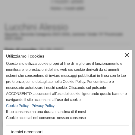
I nostri atleti
Home
>
I nostri atleti
Lucchini Alessio
Squadra:
Seconda Categoria 2025 2026
,
Juniores "Under 19" Provinciale
2025 2026
-
Data di nascita:
30-08-2007
close
Utilizziamo i cookies
Ruolo:
Questo sito utilizza cookie propri al fine di migliorare il funzionamento e
Centrocampista (Seconda Categoria 2025 2026)
monitorare le prestazioni del sito web e/o cookie derivati da strumenti
esterni che consentono di inviare messaggi pubblicitari in linea con le tue
Centrocampista (Juniores "Under 19" Provinciale 2025
preferenze, come dettagliato nella Cookie Policy. Per continuare è
2026)
necessario autorizzare i nostri cookie. Cliccando sul pulsante
ACCONSENTO, acconsenti all'uso dei cookie. Ignorando questo banner e
DATI
navigando il sito acconsenti all'uso dei cookie.
ruolo:
Centrocampista
Cookie Policy
-
Privacy Policy
Il tuo consenso ha una durata massima di 6 mesi.
Cookie accettati nel consenso: nessun consenso
<< PRECEDENTE
SUCCESSIVO >>
tecnici necessari