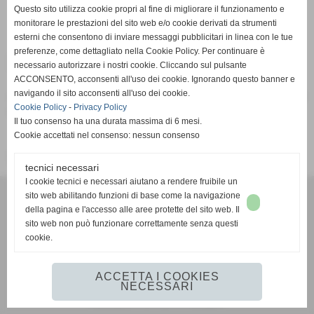
Pagina non trovata
Questo sito utilizza cookie propri al fine di migliorare il funzionamento e
Home
monitorare le prestazioni del sito web e/o cookie derivati da strumenti
esterni che consentono di inviare messaggi pubblicitari in linea con le tue
preferenze, come dettagliato nella Cookie Policy. Per continuare è
Pagina non trovata
necessario autorizzare i nostri cookie. Cliccando sul pulsante
ACCONSENTO, acconsenti all'uso dei cookie. Ignorando questo banner e
navigando il sito acconsenti all'uso dei cookie.
Attenzione: la pagina richiesta non è più presente su questo
Cookie Policy
-
Privacy Policy
sito web. È stata rimossa o modificata.
Il tuo consenso ha una durata massima di 6 mesi.
Cookie accettati nel consenso: nessun consenso
Vai alla home page del sito internet
tecnici necessari
I cookie tecnici e necessari aiutano a rendere fruibile un
G.S.D. PONTREMOLESE 1919
sito web abilitando funzioni di base come la navigazione
VIA VETERANI DELLO SPORT
della pagina e l'accesso alle aree protette del sito web. Il
54027 PONTREMOLI (MS)
sito web non può funzionare correttamente senza questi
cookie.
351 593 2442
mail:
gsdpontremolese1919@gmail.com
https://www.facebook.com/gsdpontremolese1919/
ACCETTA I COOKIES
NECESSARI
Realizzazione siti web www.sitoper.it