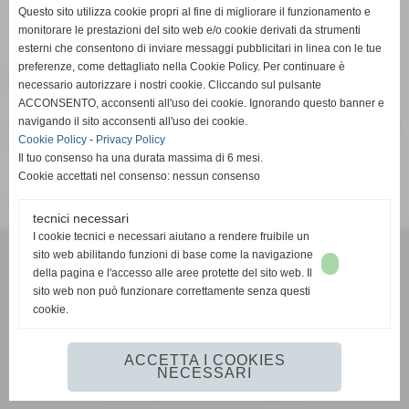
Pagina non trovata
Questo sito utilizza cookie propri al fine di migliorare il funzionamento e
Home
monitorare le prestazioni del sito web e/o cookie derivati da strumenti
esterni che consentono di inviare messaggi pubblicitari in linea con le tue
preferenze, come dettagliato nella Cookie Policy. Per continuare è
Pagina non trovata
necessario autorizzare i nostri cookie. Cliccando sul pulsante
ACCONSENTO, acconsenti all'uso dei cookie. Ignorando questo banner e
navigando il sito acconsenti all'uso dei cookie.
Attenzione: la pagina richiesta non è più presente su questo
Cookie Policy
-
Privacy Policy
sito web. È stata rimossa o modificata.
Il tuo consenso ha una durata massima di 6 mesi.
Cookie accettati nel consenso: nessun consenso
Vai alla home page del sito internet
tecnici necessari
I cookie tecnici e necessari aiutano a rendere fruibile un
G.S.D. PONTREMOLESE 1919
sito web abilitando funzioni di base come la navigazione
VIA VETERANI DELLO SPORT
della pagina e l'accesso alle aree protette del sito web. Il
54027 PONTREMOLI (MS)
sito web non può funzionare correttamente senza questi
cookie.
351 593 2442
mail:
gsdpontremolese1919@gmail.com
https://www.facebook.com/gsdpontremolese1919/
ACCETTA I COOKIES
NECESSARI
Realizzazione siti web www.sitoper.it