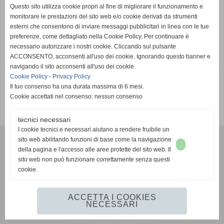
Pagina non trovata
Questo sito utilizza cookie propri al fine di migliorare il funzionamento e
Home
monitorare le prestazioni del sito web e/o cookie derivati da strumenti
esterni che consentono di inviare messaggi pubblicitari in linea con le tue
preferenze, come dettagliato nella Cookie Policy. Per continuare è
Pagina non trovata
necessario autorizzare i nostri cookie. Cliccando sul pulsante
ACCONSENTO, acconsenti all'uso dei cookie. Ignorando questo banner e
navigando il sito acconsenti all'uso dei cookie.
Attenzione: la pagina richiesta non è più presente su questo
Cookie Policy
-
Privacy Policy
sito web. È stata rimossa o modificata.
Il tuo consenso ha una durata massima di 6 mesi.
Cookie accettati nel consenso: nessun consenso
Vai alla home page del sito internet
tecnici necessari
I cookie tecnici e necessari aiutano a rendere fruibile un
G.S.D. PONTREMOLESE 1919
sito web abilitando funzioni di base come la navigazione
VIA VETERANI DELLO SPORT
della pagina e l'accesso alle aree protette del sito web. Il
54027 PONTREMOLI (MS)
sito web non può funzionare correttamente senza questi
cookie.
351 593 2442
mail:
gsdpontremolese1919@gmail.com
https://www.facebook.com/gsdpontremolese1919/
ACCETTA I COOKIES
NECESSARI
Realizzazione siti web www.sitoper.it