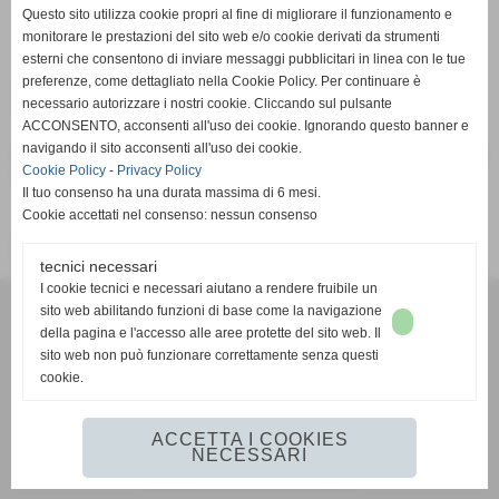
Pagina non trovata
Questo sito utilizza cookie propri al fine di migliorare il funzionamento e
Home
monitorare le prestazioni del sito web e/o cookie derivati da strumenti
esterni che consentono di inviare messaggi pubblicitari in linea con le tue
preferenze, come dettagliato nella Cookie Policy. Per continuare è
Pagina non trovata
necessario autorizzare i nostri cookie. Cliccando sul pulsante
ACCONSENTO, acconsenti all'uso dei cookie. Ignorando questo banner e
navigando il sito acconsenti all'uso dei cookie.
Attenzione: la pagina richiesta non è più presente su questo
Cookie Policy
-
Privacy Policy
sito web. È stata rimossa o modificata.
Il tuo consenso ha una durata massima di 6 mesi.
Cookie accettati nel consenso: nessun consenso
Vai alla home page del sito internet
tecnici necessari
I cookie tecnici e necessari aiutano a rendere fruibile un
G.S.D. PONTREMOLESE 1919
sito web abilitando funzioni di base come la navigazione
VIA VETERANI DELLO SPORT
della pagina e l'accesso alle aree protette del sito web. Il
54027 PONTREMOLI (MS)
sito web non può funzionare correttamente senza questi
cookie.
351 593 2442
mail:
gsdpontremolese1919@gmail.com
https://www.facebook.com/gsdpontremolese1919/
ACCETTA I COOKIES
NECESSARI
Realizzazione siti web www.sitoper.it