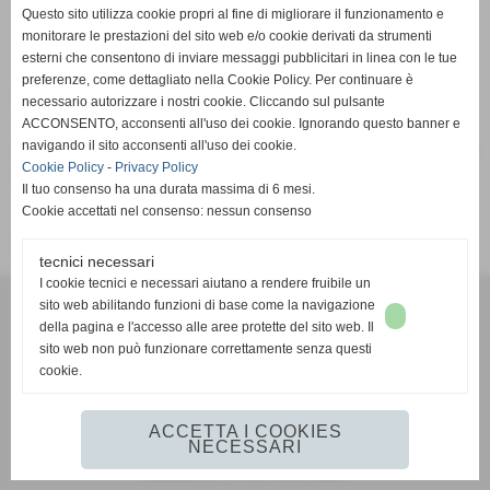
Pagina non trovata
Questo sito utilizza cookie propri al fine di migliorare il funzionamento e
Home
monitorare le prestazioni del sito web e/o cookie derivati da strumenti
esterni che consentono di inviare messaggi pubblicitari in linea con le tue
preferenze, come dettagliato nella Cookie Policy. Per continuare è
Pagina non trovata
necessario autorizzare i nostri cookie. Cliccando sul pulsante
ACCONSENTO, acconsenti all'uso dei cookie. Ignorando questo banner e
navigando il sito acconsenti all'uso dei cookie.
Attenzione: la pagina richiesta non è più presente su questo
Cookie Policy
-
Privacy Policy
sito web. È stata rimossa o modificata.
Il tuo consenso ha una durata massima di 6 mesi.
Cookie accettati nel consenso: nessun consenso
Vai alla home page del sito internet
tecnici necessari
I cookie tecnici e necessari aiutano a rendere fruibile un
G.S.D. PONTREMOLESE 1919
sito web abilitando funzioni di base come la navigazione
VIA VETERANI DELLO SPORT
della pagina e l'accesso alle aree protette del sito web. Il
54027 PONTREMOLI (MS)
sito web non può funzionare correttamente senza questi
cookie.
351 593 2442
mail:
gsdpontremolese1919@gmail.com
https://www.facebook.com/gsdpontremolese1919/
ACCETTA I COOKIES
NECESSARI
Realizzazione siti web www.sitoper.it