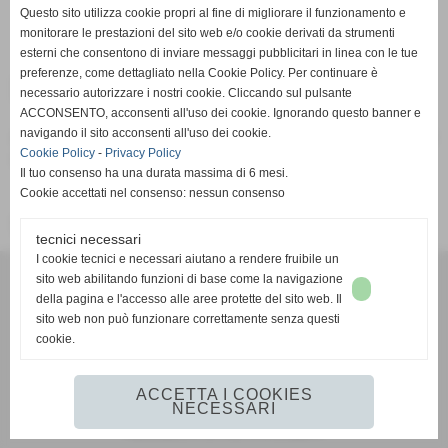
Pagina non trovata
Questo sito utilizza cookie propri al fine di migliorare il funzionamento e
Home
monitorare le prestazioni del sito web e/o cookie derivati da strumenti
esterni che consentono di inviare messaggi pubblicitari in linea con le tue
preferenze, come dettagliato nella Cookie Policy. Per continuare è
Pagina non trovata
necessario autorizzare i nostri cookie. Cliccando sul pulsante
ACCONSENTO, acconsenti all'uso dei cookie. Ignorando questo banner e
navigando il sito acconsenti all'uso dei cookie.
Attenzione: la pagina richiesta non è più presente su questo
Cookie Policy
-
Privacy Policy
sito web. È stata rimossa o modificata.
Il tuo consenso ha una durata massima di 6 mesi.
Cookie accettati nel consenso: nessun consenso
Vai alla home page del sito internet
tecnici necessari
I cookie tecnici e necessari aiutano a rendere fruibile un
G.S.D. PONTREMOLESE 1919
sito web abilitando funzioni di base come la navigazione
VIA VETERANI DELLO SPORT
della pagina e l'accesso alle aree protette del sito web. Il
54027 PONTREMOLI (MS)
sito web non può funzionare correttamente senza questi
cookie.
351 593 2442
mail:
gsdpontremolese1919@gmail.com
https://www.facebook.com/gsdpontremolese1919/
ACCETTA I COOKIES
NECESSARI
Realizzazione siti web www.sitoper.it