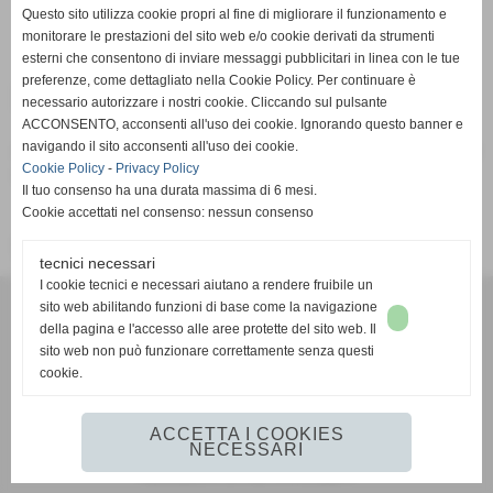
Pagina non trovata
Questo sito utilizza cookie propri al fine di migliorare il funzionamento e
Home
monitorare le prestazioni del sito web e/o cookie derivati da strumenti
esterni che consentono di inviare messaggi pubblicitari in linea con le tue
preferenze, come dettagliato nella Cookie Policy. Per continuare è
Pagina non trovata
necessario autorizzare i nostri cookie. Cliccando sul pulsante
ACCONSENTO, acconsenti all'uso dei cookie. Ignorando questo banner e
navigando il sito acconsenti all'uso dei cookie.
Attenzione: la pagina richiesta non è più presente su questo
Cookie Policy
-
Privacy Policy
sito web. È stata rimossa o modificata.
Il tuo consenso ha una durata massima di 6 mesi.
Cookie accettati nel consenso: nessun consenso
Vai alla home page del sito internet
tecnici necessari
I cookie tecnici e necessari aiutano a rendere fruibile un
G.S.D. PONTREMOLESE 1919
sito web abilitando funzioni di base come la navigazione
VIA VETERANI DELLO SPORT
della pagina e l'accesso alle aree protette del sito web. Il
54027 PONTREMOLI (MS)
sito web non può funzionare correttamente senza questi
cookie.
351 593 2442
mail:
gsdpontremolese1919@gmail.com
https://www.facebook.com/gsdpontremolese1919/
ACCETTA I COOKIES
NECESSARI
Realizzazione siti web www.sitoper.it